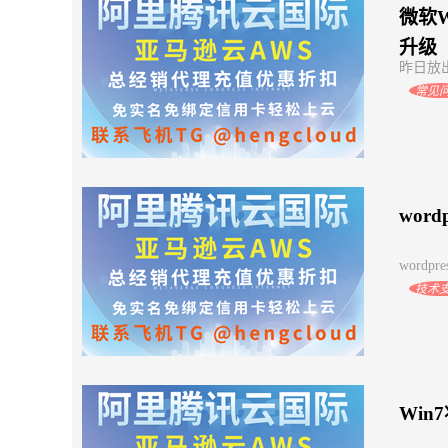
微软W
升级
昨日放出 
常见
wor
wordpre
技术
Win