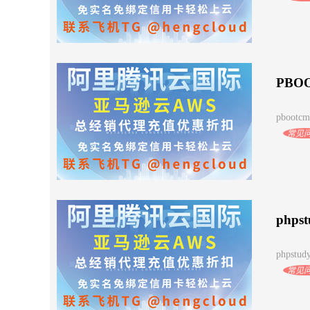
PB
pbootc
常见
phpst
phpstu
常见