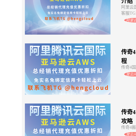
介绍
阿里云
客服TG:
阿里
传奇
程
传奇4国
常见
传奇
攻略
传奇4搬
常见