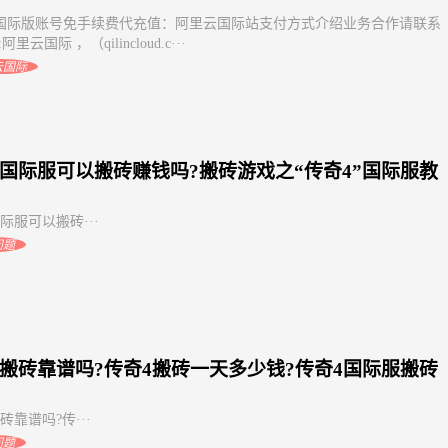
国际版账号免手续费代充值：阿里云国际站支付方式介绍业务合作请联系
阿里云国际 ，（qilincloud.c···
云国际
4国际服可以搬砖赚钱吗?搬砖游戏之“传奇4”国际服教
际服可以搬砖···
问题
4搬砖靠谱吗?传奇4搬砖一天多少钱?传奇4国际服搬砖
砖靠谱吗?传···
问题