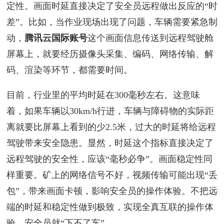
定性。画面时延直接决定了安全员远程做出反应的“时
差”。比如，当作业现场出现了问题，车辆需要紧急制
动，
腾讯云国际账号
这个画面信息传送到远程驾驶舱
屏幕上，就要经历摄像头采集、编码、网络传输、解
码、渲染等环节，都需要时间。
目前，行业里的平均时延在300毫秒左右。这意味
着，如果车辆以30km/h行进，车辆与障碍物的实际距
离就要比屏幕上看到的少2.5米，过大的时延将给远程
驾驶带来安全隐患。显然，时延这个指标直接决定了
远程驾驶的安全性，应该“毫秒必争”。画面稳定性同
样重要。矿上的网络信号不好，视频传输可能出现“丢
包”，带来画面卡顿，影响安全员的操作体验。不把远
端的时延和稳定性做到极致，实现全真互联的操作体
验，安全员就“下不了车”。