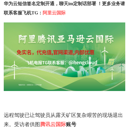
华为云短信签名定制开通，聊天im定制话部署 ！更多业务请
联系客服飞机TG：
阿里云国际
远程驾驶已让驾驶员从露天矿区复杂艰苦的现场退出
来。受访者供图
腾讯云国际
账号