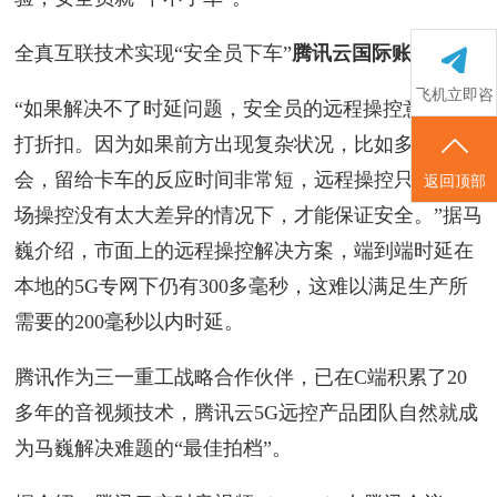
全真互联技术实现“安全员下车”
腾讯云国际账号
飞机立即咨
“如果解决不了时延问题，安全员的远程操控意义就大
询
打折扣。因为如果前方出现复杂状况，比如多车交
会，留给卡车的反应时间非常短，远程操控只有和现
返回顶部
场操控没有太大差异的情况下，才能保证安全。”据马
巍介绍，市面上的远程操控解决方案，端到端时延在
本地的5G专网下仍有300多毫秒，这难以满足生产所
需要的200毫秒以内时延。
腾讯作为三一重工战略合作伙伴，已在C端积累了20
多年的音视频技术，腾讯云5G远控产品团队自然就成
为马巍解决难题的“最佳拍档”。