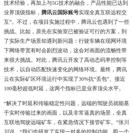
技术经验，再加上与5G技术的融合，产品性能已达到
业界顶级指标，
腾讯云国际账号
实现全真互联远程交
互”。不过，在项目实施过程中，腾讯云也遇到了一些
挑战。比如，原先在实验室已被验证可行的方案，到
了实际生产场景却遇到新问题：行驶车辆在现网环境
下网络带宽有时会剧烈波动，这会对画面的流畅性带
来很大挑战。对此，腾讯云开发了高动态码率控制等
技术，以自动匹配快速变化的网络环境。最终，腾讯
云在实际矿区环境运行中实现了30%抗“丢包”、接近
100毫秒超低时延，这两个指标已是业界顶尖水平。
“解决了时延和传输稳定性问题，远端的驾驶员就能基
于实时传输过来的画面，以及非常逼真的场景，全真
互联地驾驶远端矿车，在紧急情况下接管矿车。”张川
川说，“我们也研发了实现一对多的控制功能，即一个