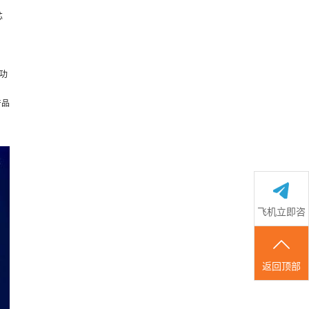
芯
功
产品
飞机立即咨
询
返回顶部