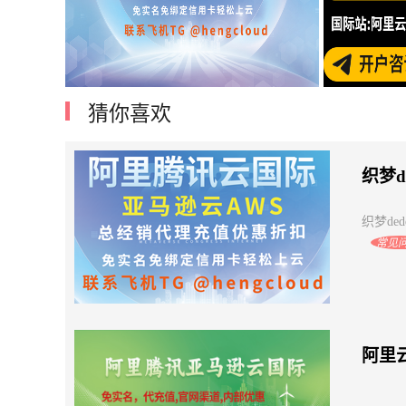
猜你喜欢
阿里云腾讯云国际账号开户亚马逊云优
如何
惠注册
织梦
织梦dede
常见
阿里
&nb