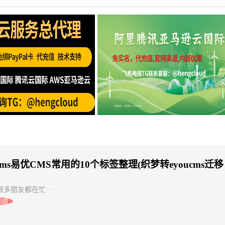
创建VPC对等连接
海外云服务器免实名购买：阿里云
ucms易优CMS常用的10个标签整理(织梦转eyoucms迁移
多朋友都在忙···
问题