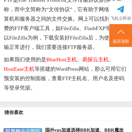
FTP是File Transfer Protocol(文件传输协议)的英文简
称，而中文简称为“文传协议”，它有助于网络上的计
算机和服务器之间的文件交换。网上可以找到许多免
飞机立即咨
费的FTP客户端工具，如FileZilla、FlashFXP等。本文
询
以FileZilla为例，下载安装好FileZilla后，为使文件传
返回顶部
输正常进行，我们需要连接FTP服务器。
如果我们使用的是
BlueHost主机
、
易探云主机
、
HostEase主机
等搭建的WordPress网站，那么可用它们
预安装的控制面板，查看FTP主机名、用户名及密码
等登录凭据。
猜你喜欢
国外vps加速选择BBR加速、BBR魔改